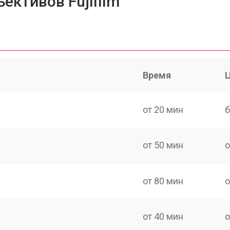
ективов Fujifilm
Время
от 20 мин
б
от 50 мин
о
от 80 мин
о
от 40 мин
о