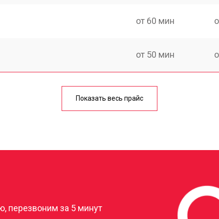
от 60 мин
о
от 50 мин
о
аги
от 60 мин
о
Показать весь прайс
от 50 мин
о
от 80 мин
о
?
от 40 мин
о
, перезвоним за 5 минут