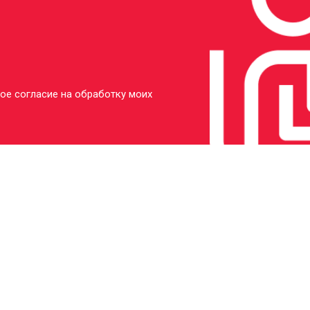
затора
от 80 мин
о
У меня другая неисправность
ое согласие на обработку моих