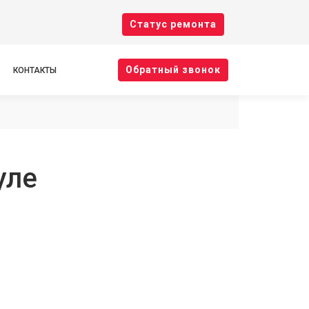
Cтатус ремонта
Oбратный звонок
КОНТАКТЫ
уле